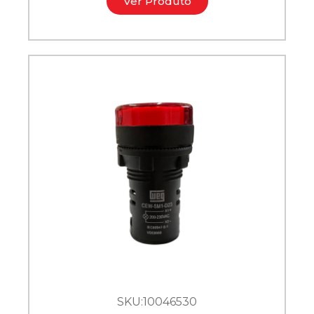
Ver Produto
SKU:
10046530