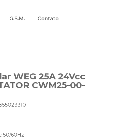
G.S.M.
Contato
olar WEG 25A 24Vcc
TATOR CWM25-00-
355023310
c 50/60Hz