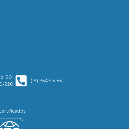
o, 80
(19) 3543-5155
00-220
ertificados: