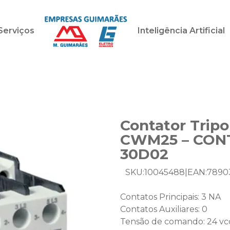
Serviços
Inteligência Artificial
Contator Trip
CWM25 – CON
30D02
SKU:
10045488
|
EAN:
7890
Contatos Principais: 3 NA
Contatos Auxiliares: 0
Tensão de comando: 24 vc