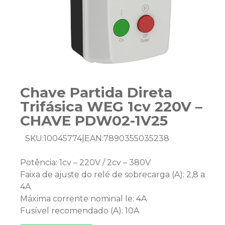
Chave Partida Direta
Trifásica WEG 1cv 220V –
CHAVE PDW02-1V25
SKU:
10045774
|
EAN:
7890355035238
Potência: 1cv – 220V / 2cv – 380V
Faixa de ajuste do relé de sobrecarga (A): 2,8 a
4A
Máxima corrente nominal Ie: 4A
Fusível recomendado (A): 10A