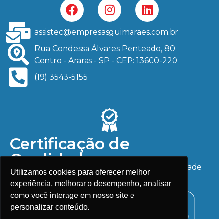
assistec@empresasguimaraes.com.br
Rua Condessa Álvares Penteado, 80
Centro - Araras - SP - CEP: 13600-220
(19) 3543-5155
Certificação de
Qualidade
Serviços e produtos com garantia de qualidade
Utilizamos cookies para oferecer melhor
ISO. Confira nossos certificados:
experiência, melhorar o desempenho, analisar
como você interage em nosso site e
personalizar conteúdo.